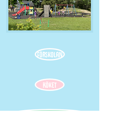
Förskolan
Köket
Föräldrakooperativ